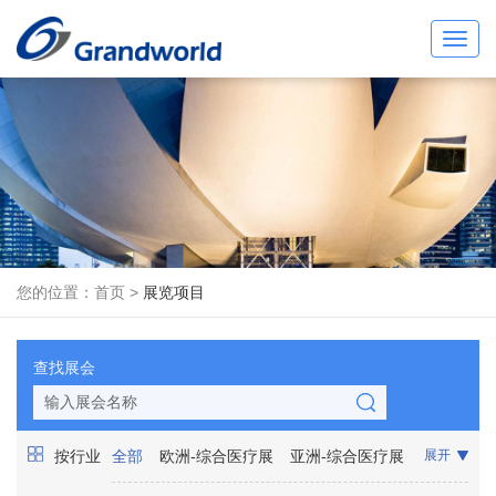
Toggl
navig
您的位置：
首页
>
展览项目
查找展会
按行业
全部
欧洲-综合医疗展
亚洲-综合医疗展
展开
非洲-综合医疗展
美洲-综合医疗展