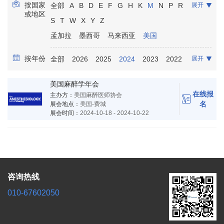
按国家
全部
A
B
D
E
F
G
H
K
M
N
P
R
展开
康复保健
放射影像
实验室诊断
骨科
或地区
S
T
W
X
Y
Z
口腔牙科
泌尿科
麻醉
孟加拉
墨西哥
马来西亚
美国
按年份
全部
2026
2025
2024
2023
2022
展开
2021
美国麻醉学年会
在线报
主办方：
美国麻醉医师协会
名
展会地点：
美国-费城
展会时间：
2024-10-18 - 2024-10-22
咨询热线
010-67602050