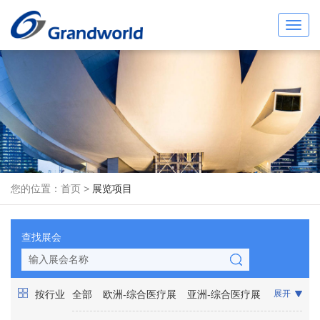
Toggl
navig
您的位置：
首页
>
展览项目
查找展会
按行业
全部
欧洲-综合医疗展
亚洲-综合医疗展
展开
非洲-综合医疗展
美洲-综合医疗展