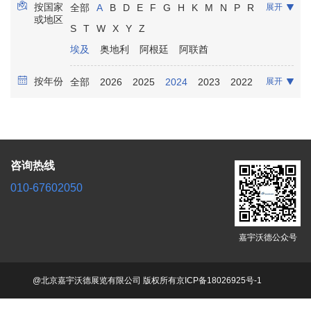
按国家
全部
A
B
D
E
F
G
H
K
M
N
P
R
展开
康复保健
放射影像
实验室诊断
骨科
或地区
S
T
W
X
Y
Z
口腔牙科
泌尿科
麻醉
埃及
奥地利
阿根廷
阿联酋
按年份
全部
2026
2025
2024
2023
2022
展开
2021
咨询热线
010-67602050
嘉宇沃德公众号
@北京嘉宇沃德展览有限公司 版权所有
京ICP备18026925号-1