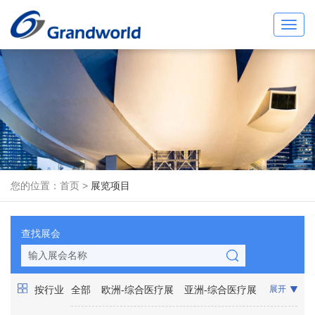
Toggl
navig
您的位置：
首页
>
展览项目
查找展会
按行业
全部
欧洲-综合医疗展
亚洲-综合医疗展
展开
非洲-综合医疗展
美洲-综合医疗展