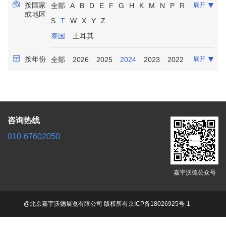
按国家
全部
A
B
D
E
F
G
H
K
M
N
P
R
展开
康复保健
放射影像
实验室诊断
骨科
或地区
S
T
W
X
Y
Z
口腔牙科
泌尿科
麻醉
泰国
土耳其
按年份
全部
2026
2025
2024
2023
2022
展开
2021
咨询热线
010-67602050
嘉宇沃德公众号
@北京嘉宇沃德展览有限公司 版权所有
京ICP备18026925号-1