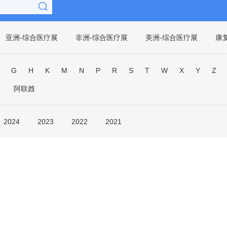
亚洲-综合医疗展
非洲-综合医疗展
美洲-综合医疗展
康
腔牙科
泌尿科
麻醉
G
H
K
M
N
P
R
S
T
W
X
Y
Z
阿联酋
2024
2023
2022
2021