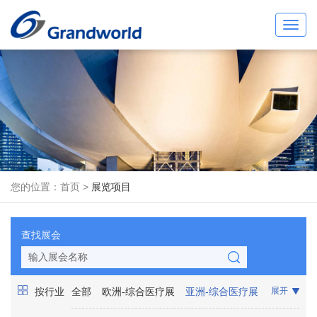
Toggl
navig
您的位置：
首页
>
展览项目
查找展会
按行业
全部
欧洲-综合医疗展
亚洲-综合医疗展
展开
非洲-综合医疗展
美洲-综合医疗展