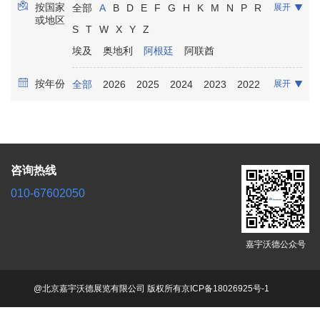
按国家
全部
A
B
D
E
F
G
H
K
M
N
P
R
展开
康复保健
放射影像
实验室诊断
骨科
或地区
S
T
W
X
Y
Z
口腔牙科
泌尿科
麻醉
埃及
奥地利
阿根廷
阿联酋
按年份
全部
2026
2025
2024
2023
2022
展开
2021
咨询热线
010-67602050
嘉宇沃德公众号
@北京嘉宇沃德展览有限公司 版权所有
京ICP备18026925号-1