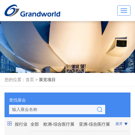
Toggl
navig
您的位置：
首页
>
展览项目
查找展会
按行业
全部
欧洲-综合医疗展
亚洲-综合医疗展
展开
非洲-综合医疗展
美洲-综合医疗展