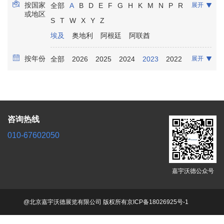
按国家
全部
A
B
D
E
F
G
H
K
M
N
P
R
展开
康复保健
放射影像
实验室诊断
骨科
或地区
S
T
W
X
Y
Z
口腔牙科
泌尿科
麻醉
埃及
奥地利
阿根廷
阿联酋
按年份
全部
2026
2025
2024
2023
2022
展开
2021
咨询热线
010-67602050
嘉宇沃德公众号
@北京嘉宇沃德展览有限公司 版权所有
京ICP备18026925号-1