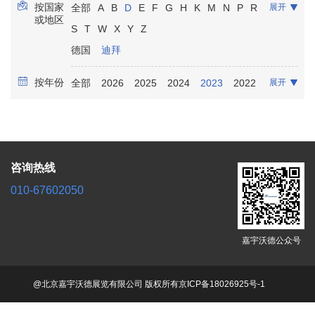
按国家
全部
A
B
D
E
F
G
H
K
M
N
P
R
展开
康复保健
放射影像
实验室诊断
骨科
或地区
S
T
W
X
Y
Z
口腔牙科
泌尿科
麻醉
德国
迪拜
按年份
全部
2026
2025
2024
2023
2022
展开
2021
咨询热线
010-67602050
嘉宇沃德公众号
@北京嘉宇沃德展览有限公司 版权所有
京ICP备18026925号-1