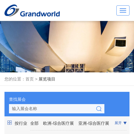
Toggl
navig
您的位置：
首页
>
展览项目
查找展会
按行业
全部
欧洲-综合医疗展
亚洲-综合医疗展
展开
非洲-综合医疗展
美洲-综合医疗展