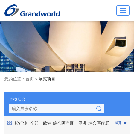
Toggl
navig
您的位置：
首页
>
展览项目
查找展会
按行业
全部
欧洲-综合医疗展
亚洲-综合医疗展
展开
非洲-综合医疗展
美洲-综合医疗展