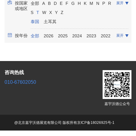
按国家
全部
A
B
D
E
F
G
H
K
M
N
P
R
展开
康复保健
放射影像
实验室诊断
骨科
或地区
S
T
W
X
Y
Z
口腔牙科
泌尿科
麻醉
泰国
土耳其
按年份
全部
2026
2025
2024
2023
2022
展开
2021
咨询热线
010-67602050
嘉宇沃德公众号
@北京嘉宇沃德展览有限公司 版权所有
京ICP备18026925号-1