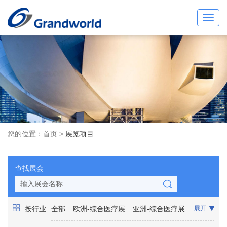
Toggl
navig
您的位置：
首页
>
展览项目
查找展会
按行业
全部
欧洲-综合医疗展
亚洲-综合医疗展
展开
非洲-综合医疗展
美洲-综合医疗展