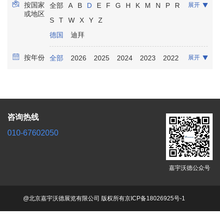
按国家
全部
A
B
D
E
F
G
H
K
M
N
P
R
展开
康复保健
放射影像
实验室诊断
骨科
或地区
S
T
W
X
Y
Z
口腔牙科
泌尿科
麻醉
德国
迪拜
按年份
全部
2026
2025
2024
2023
2022
展开
2021
咨询热线
010-67602050
嘉宇沃德公众号
@北京嘉宇沃德展览有限公司 版权所有
京ICP备18026925号-1